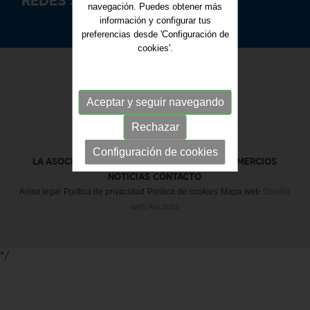
REDES SOCIALES
navegación. Puedes obtener más
información y configurar tus
preferencias desde 'Configuración de
cookies'.
Aceptar y seguir navegando
Rechazar
Configuración de cookies
LA ASOCIACIÓN
SERVICIOS
DIRECTORIO DE COMERCIOS
NOTICIAS
CONTACTO
Aviso legal
Política de privacidad
Política de cookies
Mapa web
Diseño
web Anunzia
*/